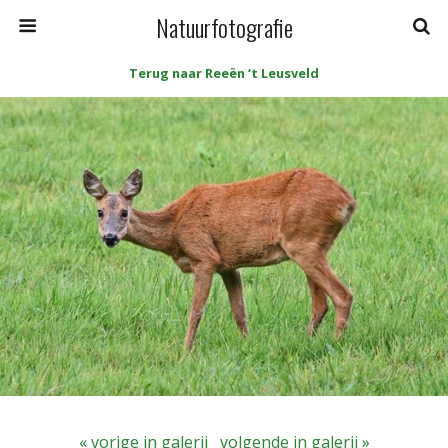
Natuurfotografie
Terug naar Reeën ‘t Leusveld
« vorige in galerij
volgende in galerij »