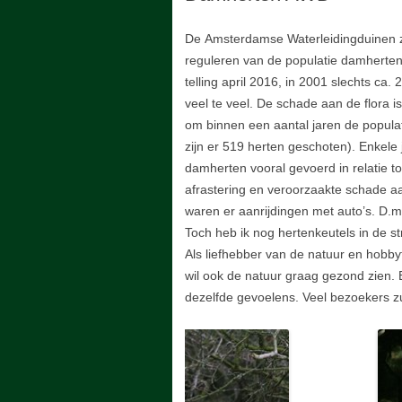
OOSTVAARDERS PLASSEN
LIBELLEN
De Amsterdamse Waterleidingduinen zi
JAEGERSBORG DYREHAVN
ONDERGA
reguleren van de populatie damherten
telling april 2016, in 2001 slechts ca
PADDENS
veel te veel. De schade aan de flora 
om binnen een aantal jaren de popula
BRUMMEN 
zijn er 519 herten geschoten). Enkele 
damherten vooral gevoerd in relatie to
afrastering en veroorzaakte schade a
waren er aanrijdingen met auto’s. D.m.
Toch heb ik nog hertenkeutels in de s
Als liefhebber van de natuur en hobbyf
wil ook de natuur graag gezond zien.
dezelfde gevoelens. Veel bezoekers zu