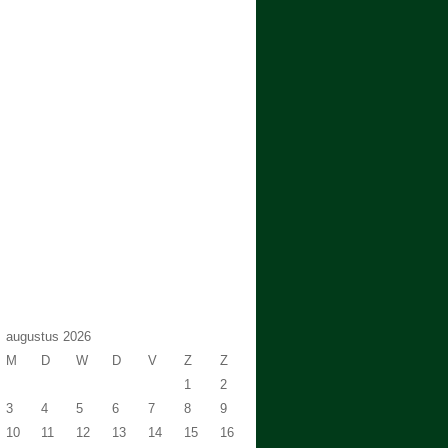
augustus 2026
M
D
W
D
V
Z
Z
1
2
3
4
5
6
7
8
9
10
11
12
13
14
15
16