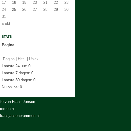
17
18
19
20
21
22
23
24
25
26
27
28
29
30
31
« okt
STATS
Pagina
Pagina
|
Hits
|
Uniek
Laatste 24 uur:
0
Laatste 7 dagen:
0
Laatste 30 dagen:
0
Nu online: 0
te van Frans Jansen
ummen.nl
fransjansenbrummen.nl