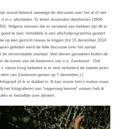
LIJNWANDELING 1
jn vooral bekend vanwege de discussie over het al of niet
ANDE ZON
 d.m.v. afschieten. Er leven duizenden damherten (3900
. 250). Volgens mensen die er verstand van hebben zijn dit er
TOELEN
is goed te zien. Inmiddels is een afschotprogramma gestart
tie op een gezond niveau te krijgen (tot 15 december 2016
2009
jaren geleden werd de felle discussie over het aantal
t de veroorzaakte overlast. Veel dieren geraakten buiten de
an de tuinen van de bewoners van o.a. Zandvoort. Ook
v. nieuw hoog hekwerk is er veel verbeterd de laatste jaren.
traten van Zandvoort gezien op 7 december j.l.
otograaf zit ik er dubbel in. Ik kan mooie foto’s maken maar
 Bij het fotograferen van “nagenoeg tamme” vossen heb ik
llen er hetzelfde over denken.