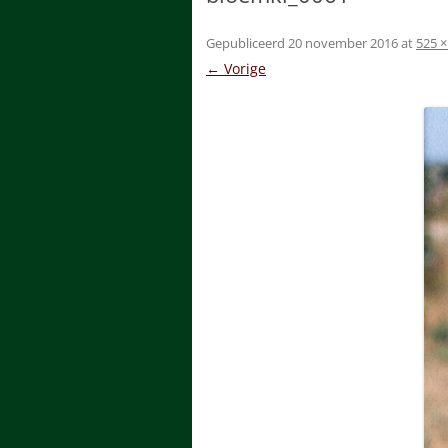
OOSTVAARDERS PLASSEN
LIBELLEN
Gepubliceerd
20 november 2016
at
525 ×
JAEGERSBORG DYREHAVN
ONDERGAA
← Vorige
PADDENST
BRUMMEN 