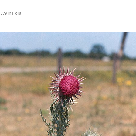
LIJNWANDELING 1
 779
in
Flora
.
NDE ZON
OELEN
2009