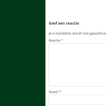
Geef een reactie
Je e-mailadres wordt niet gepublice
Reactie
*
Naam
*